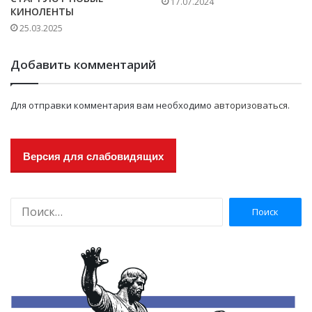
17.07.2024
КИНОЛЕНТЫ
25.03.2025
Добавить комментарий
Для отправки комментария вам необходимо
авторизоваться
.
Версия для слабовидящих
Н
а
й
т
и
: