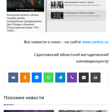
Все новости о кино – на сайте
www.sarkvc.ru
Саратовский областной методический
киновидеоцентр
VKontakte
Odnoklassniki
Messenger
WhatsApp
Telegram
Viber
Отправить по email
Печать
Похожие новости