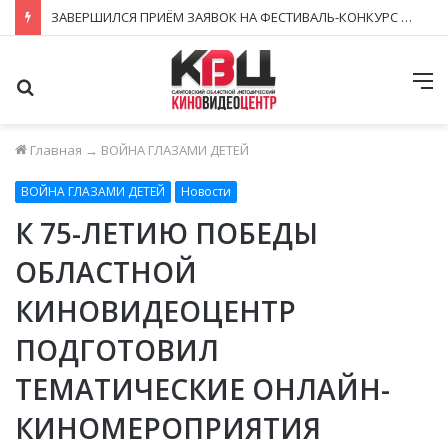
ЗАВЕРШИЛСЯ ПРИЁМ ЗАЯВОК НА ФЕСТИВАЛЬ-КОНКУРС «КИНОВЕРТИКАЛЬ 2026»
Поиск
М
Главная
→
ВОЙНА ГЛАЗАМИ ДЕТЕЙ
ВОЙНА ГЛАЗАМИ ДЕТЕЙ
Новости
К 75-ЛЕТИЮ ПОБЕДЫ
ОБЛАСТНОЙ
КИНОВИДЕОЦЕНТР
ПОДГОТОВИЛ
ТЕМАТИЧЕСКИЕ ОНЛАЙН-
КИНОМЕРОПРИЯТИЯ