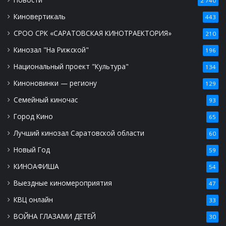
2 740
Киновертикаль
443
СРОО СРК «САРАТОВСКАЯ КИНОТРАЕКТОРИЯ»
210
Кинозал "На Рижской"
196
Национальный проект "Культура"
134
Киноновинки — региону
129
Семейный киночас
93
Город Кино
65
Лучший кинозал Саратовской области
60
Новый Год
59
КИНОАФИША
54
Выездные киномероприятия
47
КВЦ онлайн
33
ВОЙНА ГЛАЗАМИ ДЕТЕЙ
30