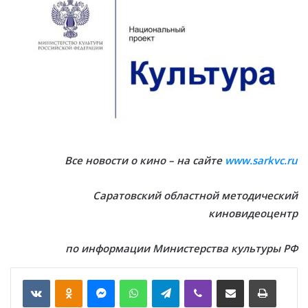
Все новости о кино – на сайте
www.sarkvc.ru
Саратовский областной методический
киновидеоцентр
по информации Министерства культуры РФ
VKontakte
Odnoklassniki
Messenger
WhatsApp
Telegram
Viber
Отправить по email
Печать