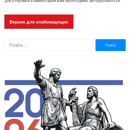
Для отправки комментария вам необходимо
авторизоваться
.
Версия для слабовидящих
Н
а
й
т
и
: