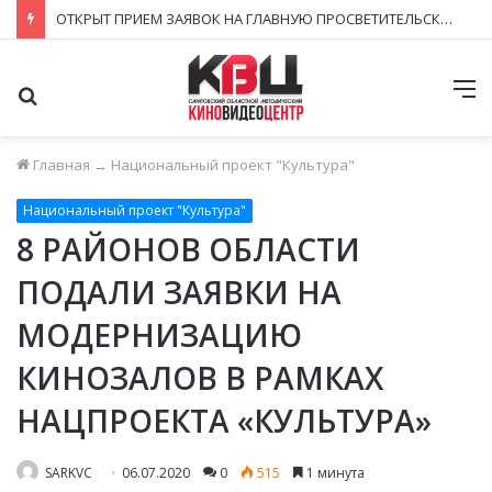
ЗАВЕРШИЛСЯ ПРИЁМ ЗАЯВОК НА ФЕСТИВАЛЬ-КОНКУРС «КИНОВЕРТИКАЛЬ 2026»
Поиск
М
Главная
→
Национальный проект "Культура"
Национальный проект "Культура"
8 РАЙОНОВ ОБЛАСТИ
ПОДАЛИ ЗАЯВКИ НА
МОДЕРНИЗАЦИЮ
КИНОЗАЛОВ В РАМКАХ
НАЦПРОЕКТА «КУЛЬТУРА»
SARKVC
06.07.2020
0
515
1 минута