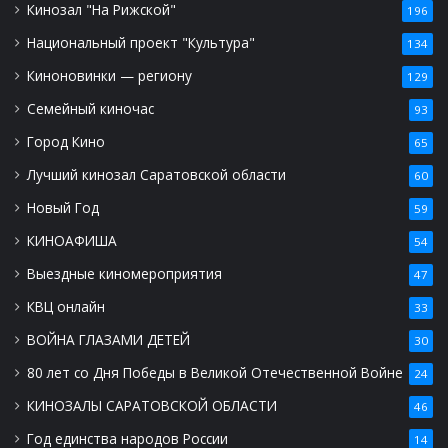
Кинозал "На Рижской"
196
Национальный проект "Культура"
134
Киноновинки — региону
129
Семейный киночас
93
Город Кино
65
Лучший кинозал Саратовской области
60
Новый Год
59
КИНОАФИША
54
Выездные киномероприятия
47
КВЦ онлайн
33
ВОЙНА ГЛАЗАМИ ДЕТЕЙ
30
80 лет со Дня Победы в Великой Отечественной Войне
24
КИНОЗАЛЫ САРАТОВСКОЙ ОБЛАСТИ
46
Год единства народов России
14