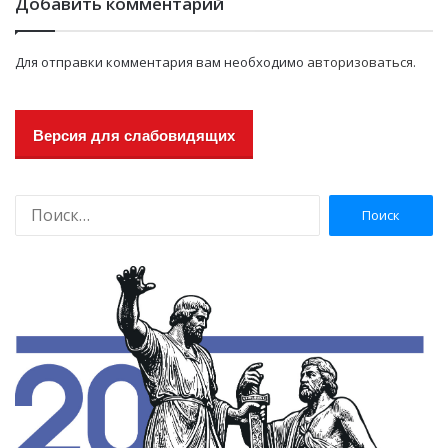
Добавить комментарий
Для отправки комментария вам необходимо
авторизоваться
.
Версия для слабовидящих
Н
а
й
т
и
: