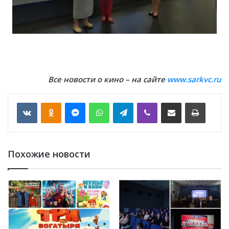
В
се
новости о кино – на сайте
www.sarkvc.ru
VKontakte
Odnoklassniki
Messenger
WhatsApp
Telegram
Viber
Отправить по email
Печать
Похожие новости