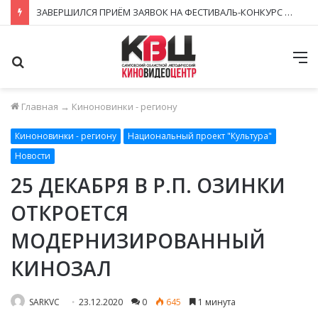
ЗАВЕРШИЛСЯ ПРИЁМ ЗАЯВОК НА ФЕСТИВАЛЬ-КОНКУРС «КИНОВЕРТИКАЛЬ 2026»
Поиск
М
Главная
→
Киноновинки - региону
Киноновинки - региону
Национальный проект "Культура"
Новости
25 ДЕКАБРЯ В Р.П. ОЗИНКИ
ОТКРОЕТСЯ
МОДЕРНИЗИРОВАННЫЙ
КИНОЗАЛ
SARKVC
23.12.2020
0
645
1 минута