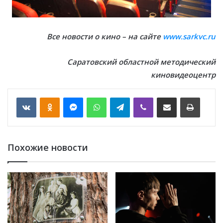
Все новости о кино – на сайте
www.sarkvc.ru
Саратовский областной методический
киновидеоцентр
VKontakte
Odnoklassniki
Messenger
WhatsApp
Telegram
Viber
Отправить по email
Печать
Похожие новости