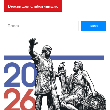
Версия для слабовидящих
Н
а
й
т
и
: