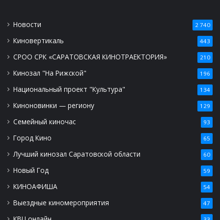
Новости
2 740
Киновертикаль
443
СРОО СРК «САРАТОВСКАЯ КИНОТРАЕКТОРИЯ»
210
Кинозал "На Рижской"
196
Национальный проект "Культура"
134
Киноновинки — региону
129
Семейный киночас
93
Город Кино
65
Лучший кинозал Саратовской области
60
Новый Год
59
КИНОАФИША
54
Выездные киномероприятия
47
КВЦ онлайн
33