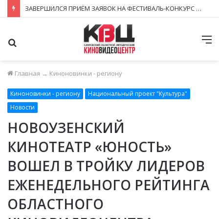
ЗАВЕРШИЛСЯ ПРИЁМ ЗАЯВОК НА ФЕСТИВАЛЬ-КОНКУРС «КИНОВЕРТИКАЛЬ 2026»
Поиск
М
Главная
→
Киноновинки - региону
Киноновинки - региону
Национальный проект "Культура"
Новости
НОВОУЗЕНСКИЙ
КИНОТЕАТР «ЮНОСТЬ»
ВОШЕЛ В ТРОЙКУ ЛИДЕРОВ
ЕЖЕНЕДЕЛЬНОГО РЕЙТИНГА
ОБЛАСТНОГО