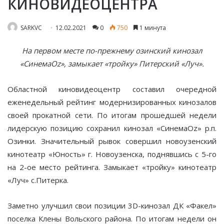
КИНОВИДЕОЦЕНТРА
SARKVC
12.02.2021
0
750
1 минута
На первом месте по-прежнему озинский кинозал
«СинемаOz», замыкает «тройку» Питерский «Луч».
Областной киновидеоцентр составил очередной
еженедельный рейтинг модернизированных кинозалов
своей прокатной сети. По итогам прошедшей недели
лидерскую позицию сохранил кинозал «СинемаOz» р.п.
Озинки. Значительный рывок совершил новоузенский
кинотеатр «Юность» г. Новоузенска, поднявшись с 5-го
на 2-ое место рейтинга. Замыкает «тройку» кинотеатр
«Луч» с.Питерка.
Заметно улучшил свои позиции 3D-кинозал ДК «Факел»
поселка Клены Вольского района. По итогам недели он