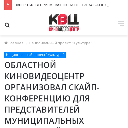
ЗАВЕРШИЛСЯ ПРИЁМ ЗАЯВОК НА ФЕСТИВАЛЬ-КОНКУРС «КИНОВЕРТИКАЛЬ 2026»
Поиск
М
Главная
→
Национальный проект "Культура"
Национальный проект "Культура"
ОБЛАСТНОЙ
КИНОВИДЕОЦЕНТР
ОРГАНИЗОВАЛ СКАЙП-
КОНФЕРЕНЦИЮ ДЛЯ
ПРЕДСТАВИТЕЛЕЙ
МУНИЦИПАЛЬНЫХ