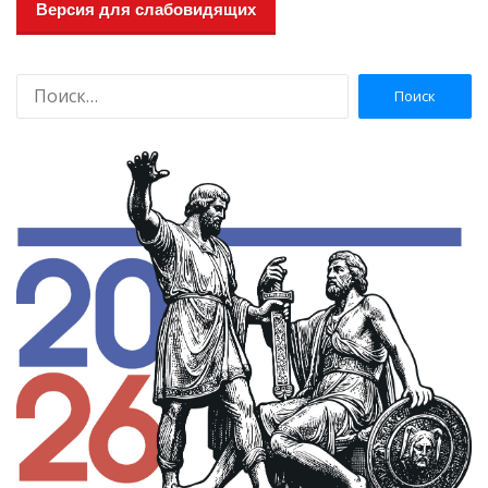
Версия для слабовидящих
Н
а
й
т
и
: