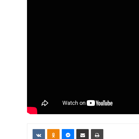
VKontakte
Odnoklassniki
Messenger
Отправить по email
Печать