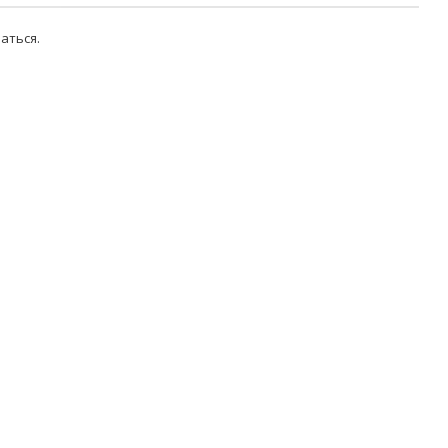
аться
.