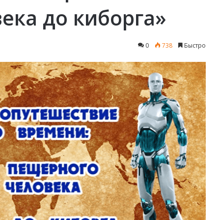
ека до киборга»
0
738
Быстро