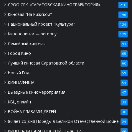
СРОО СРК «САРАТОВСКАЯ КИНОТРАЕКТОРИЯ»
210
Кинозал "На Рижской"
196
Национальный проект "Культура"
134
Киноновинки — региону
129
Семейный киночас
93
Город Кино
65
Лучший кинозал Саратовской области
60
Новый Год
59
КИНОАФИША
54
Выездные киномероприятия
47
КВЦ онлайн
33
ВОЙНА ГЛАЗАМИ ДЕТЕЙ
30
80 лет со Дня Победы в Великой Отечественной Войне
24
КИНОЗАЛЫ САРАТОВСКОЙ ОБЛАСТИ
46