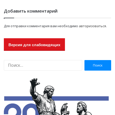
Добавить комментарий
Для отправки комментария вам необходимо
авторизоваться
.
Версия для слабовидящих
Н
а
й
т
и
: