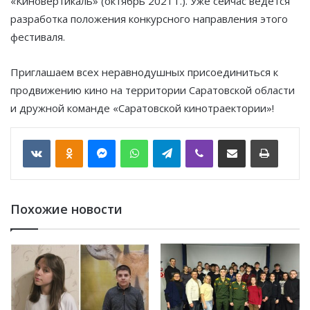
«Киновертикаль» (октябрь 2021 г.). Уже сейчас ведется
разработка положения конкурсного направления этого
фестиваля.
Приглашаем всех неравнодушных присоединиться к
продвижению кино на территории Саратовской области
и дружной команде «Саратовской кинотраектории»!
VKontakte
Odnoklassniki
Messenger
WhatsApp
Telegram
Viber
Отправить по email
Печать
Похожие новости