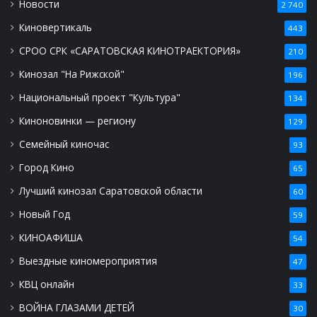
Новости
2 740
Киновертикаль
443
СРОО СРК «САРАТОВСКАЯ КИНОТРАЕКТОРИЯ»
210
Кинозал "На Рижской"
196
Национальный проект "Культура"
134
Киноновинки — региону
129
Семейный киночас
93
Город Кино
65
Лучший кинозал Саратовской области
60
Новый Год
59
КИНОАФИША
54
Выездные киномероприятия
47
КВЦ онлайн
33
ВОЙНА ГЛАЗАМИ ДЕТЕЙ
30