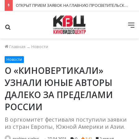
ОТКРЫТ ПРИЕМ ЗАЯВОК НА ГЛАВНУЮ ПРОСВЕТИТЕЛЬСКУЮ НАГРАДУ СТРАНЫ – ПРЕМИЮ «ЗНАНИЕ. ПРЕМИЯ 2026»!
Поиск
М
Главная
→
Новости
Новости
О «КИНОВЕРТИКАЛИ»
УЗНАЛИ ЮНЫЕ АВТОРЫ
ДАЛЕКО ЗА ПРЕДЕЛАМИ
РОССИИ
В оргкомитет фестиваля поступили заявки
из стран Европы, Южной Америки и Азии.
prokino-sarkvc
27.04.2021
0
542
2 минут