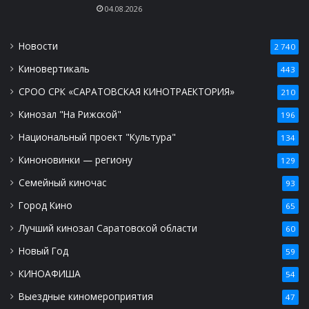
04.08.2026
Новости
2 740
Киновертикаль
443
СРОО СРК «САРАТОВСКАЯ КИНОТРАЕКТОРИЯ»
210
Кинозал "На Рижской"
196
Национальный проект "Культура"
134
Киноновинки — региону
129
Семейный киночас
93
Город Кино
65
Лучший кинозал Саратовской области
60
Новый Год
59
КИНОАФИША
54
Выездные киномероприятия
47