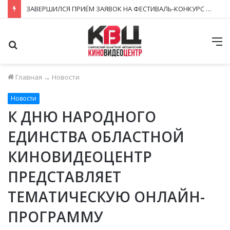
ЗАВЕРШИЛСЯ ПРИЁМ ЗАЯВОК НА ФЕСТИВАЛЬ-КОНКУРС «КИНОВЕРТИКАЛЬ 2026»
Поиск
М
Главная
→
Новости
Новости
К ДНЮ НАРОДНОГО
ЕДИНСТВА ОБЛАСТНОЙ
КИНОВИДЕОЦЕНТР
ПРЕДСТАВЛЯЕТ
ТЕМАТИЧЕСКУЮ ОНЛАЙН-
ПРОГРАММУ