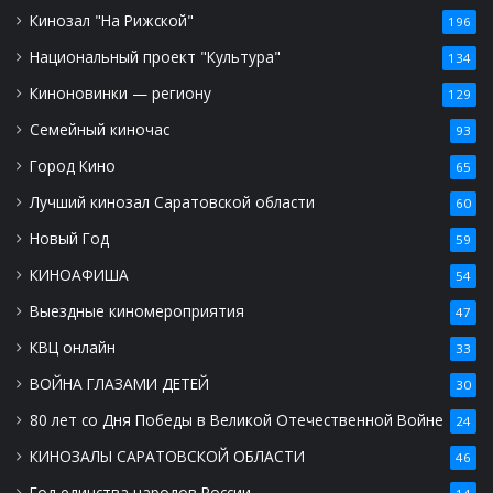
Кинозал "На Рижской"
196
Национальный проект "Культура"
134
Киноновинки — региону
129
Семейный киночас
93
Город Кино
65
Лучший кинозал Саратовской области
60
Новый Год
59
КИНОАФИША
54
Выездные киномероприятия
47
КВЦ онлайн
33
ВОЙНА ГЛАЗАМИ ДЕТЕЙ
30
80 лет со Дня Победы в Великой Отечественной Войне
24
КИНОЗАЛЫ САРАТОВСКОЙ ОБЛАСТИ
46
Год единства народов России