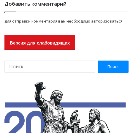
Добавить комментарий
Для отправки комментария вам необходимо
авторизоваться
.
Версия для слабовидящих
Н
а
й
т
и
: