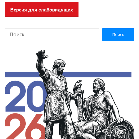
Версия для слабовидящих
Н
а
й
т
и
: