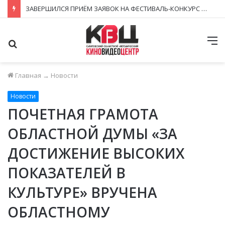
ЗАВЕРШИЛСЯ ПРИЁМ ЗАЯВОК НА ФЕСТИВАЛЬ-КОНКУРС «КИНОВЕРТИКАЛЬ 2026»
Поиск
М
Главная
→
Новости
Новости
ПОЧЕТНАЯ ГРАМОТА
ОБЛАСТНОЙ ДУМЫ «ЗА
ДОСТИЖЕНИЕ ВЫСОКИХ
ПОКАЗАТЕЛЕЙ В
КУЛЬТУРЕ» ВРУЧЕНА
ОБЛАСТНОМУ