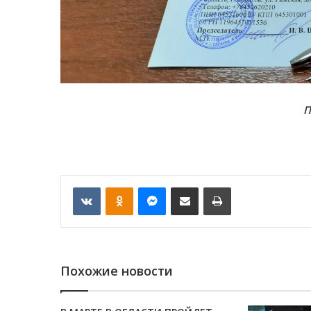
П
VKontakte
Odnoklassniki
Messenger
Отправить по email
Печать
Похожие новости