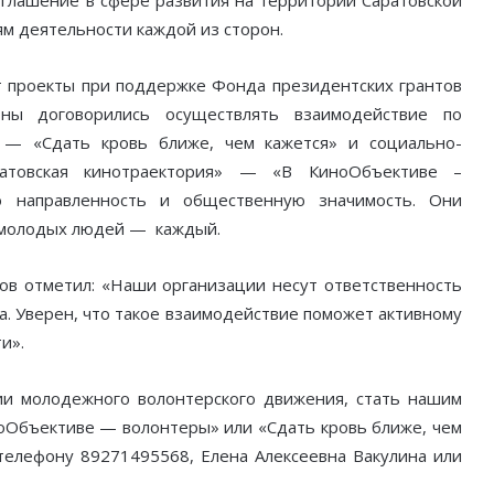
лашение в сфере развития на территории Саратовской
ям деятельности каждой из сторон.
 проекты при поддержке Фонда президентских грантов
оны договорились осуществлять взаимодействие по
— «Сдать кровь ближе, чем кажется» и социально-
ратовская кинотраектория» — «В КиноОбъективе –
ю направленность и общественную значимость. Они
– молодых людей — каждый.
 отметил: «Наши организации несут ответственность
а. Уверен, что такое взаимодействие поможет активному
и».
ии молодежного волонтерского движения, стать нашим
ноОбъективе — волонтеры» или «Сдать кровь ближе, чем
 телефону 89271495568, Елена Алексеевна Вакулина или