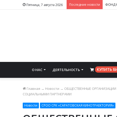
Последние новости
Пятница, 7 августа 2026
КУПИТЬ Б
О НАС
ДЕЯТЕЛЬНОСТЬ
⠀
Главная
→
Новости
→
ОБЩЕСТВЕННЫЕ ОРГАНИЗАЦИИ 
СОЦИАЛЬНЫМИ ПАРТНЕРАМИ
Новости
СРОО СРК «САРАТОВСКАЯ КИНОТРАЕКТОРИЯ»