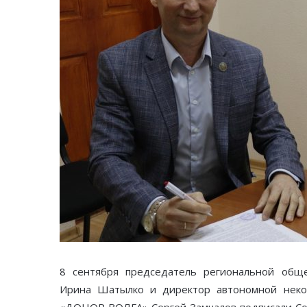
8 сентября председатель региональной обще
Ирина Шатылко и директор автономной неко