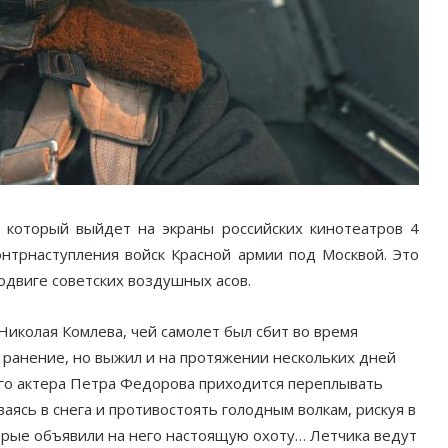
 который выйдет на экраны российских кинотеатров 4
онтрнаступления войск Красной армии под Москвой. Это
одвиге советских воздушных асов.
Николая Комлева, чей самолет был сбит во время
 ранение, но выжил и на протяжении нескольких дней
ого актера Петра Федорова приходится переплывать
аясь в снега и противостоять голодным волкам, рискуя в
рые объявили на него настоящую охоту… Летчика ведут