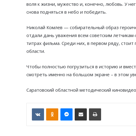
воля к жизни, мужество и, конечно, любовь. У н
снова подняться в небо и победить.
Николай Комлев — собирательный образ героиче
отдали дань уважения всем советским летчикам-
титрах фильма. Среди них, в первом ряду, стоит
области.
Чтобы полностью погрузиться в историю и вмест
смотреть именно на большом экране – в этом у
Саратовский областной методический киновиде
VKontakte
Odnoklassniki
Messenger
Отправить по email
Печать