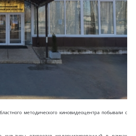
бластного методического киновидеоцентра побывали с
 культуры откроется модернизированный в рамках