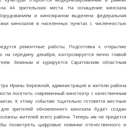
 на 44 зрительских места. На оснащение кинозала
борудованием и киноэкраном выделена федеральная
жки кинозалов в населенных пунктах с численностью
едутся ремонтные работы. Подготовка к открытию
о на середину декабря, контролируется лично главой
ргеем Зязиным и курируется Саратовским областным
нтра Ирины Бережной, администрация и жители района
ости посетить современный кинотеатр с качественным
матах. К этому событию тщательно готовятся местные
 для зрителей обновленного кинозала будет создан
сеансы жителей всего района. Теперь им не придется
обы посмотреть цифровые новинки отечественного и