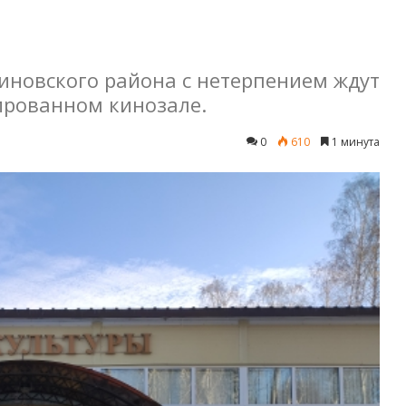
иновского района с нетерпением ждут
ированном кинозале.
0
610
1 минута