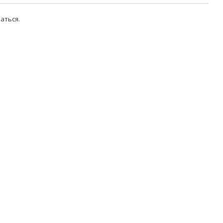
аться
.