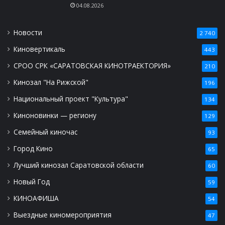
04.08.2026
Новости
2 740
Киновертикаль
443
СРОО СРК «САРАТОВСКАЯ КИНОТРАЕКТОРИЯ»
210
Кинозал "На Рижской"
196
Национальный проект "Культура"
134
Киноновинки — региону
129
Семейный киночас
93
Город Кино
65
Лучший кинозал Саратовской области
60
Новый Год
59
КИНОАФИША
54
Выездные киномероприятия
47