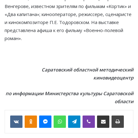
Венгерове, известном зрителям по фильмам «Кортик» и
«Два капитана»; кинооператоре, режиссере, сценаристе
и кинокомпозиторе П.Е. Тодоровском. На выставке
представлена афиша к его фильму «Военно-полевой
роман».
Саратовский областной методический
киновидеоцентр
по информации Министерства культуры Саратовской
области
VKontakte
Odnoklassniki
Messenger
WhatsApp
Telegram
Viber
Отправить по email
Печать