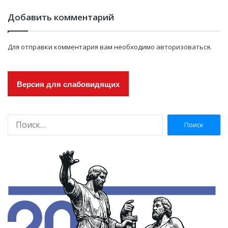
Добавить комментарий
Для отправки комментария вам необходимо
авторизоваться
.
Версия для слабовидящих
Н
а
й
т
и
: