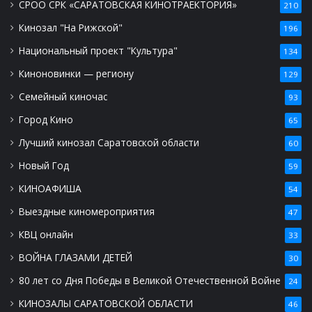
СРОО СРК «САРАТОВСКАЯ КИНОТРАЕКТОРИЯ»
210
Кинозал "На Рижской"
196
Национальный проект "Культура"
134
Киноновинки — региону
129
Семейный киночас
93
Город Кино
65
Лучший кинозал Саратовской области
60
Новый Год
59
КИНОАФИША
54
Выездные киномероприятия
47
КВЦ онлайн
33
ВОЙНА ГЛАЗАМИ ДЕТЕЙ
30
80 лет со Дня Победы в Великой Отечественной Войне
24
КИНОЗАЛЫ САРАТОВСКОЙ ОБЛАСТИ
46