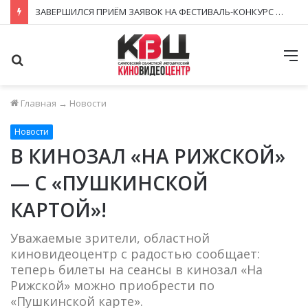
ЗАВЕРШИЛСЯ ПРИЁМ ЗАЯВОК НА ФЕСТИВАЛЬ-КОНКУРС «КИНОВЕРТИКАЛЬ 2026»
Поиск
М
Главная
→
Новости
Новости
В КИНОЗАЛ «НА РИЖСКОЙ»
— С «ПУШКИНСКОЙ
КАРТОЙ»!
Уважаемые зрители, областной
киновидеоцентр с радостью сообщает:
теперь билеты на сеансы в кинозал «На
Рижской» можно приобрести по
«Пушкинской карте».