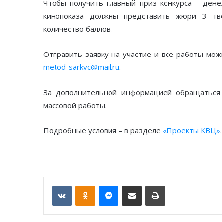
Чтобы получить главный приз конкурса – ден
кинопоказа должны представить жюри 3 тв
количество баллов.
Отправить заявку на участие и все работы мо
metod-sarkvc@mail.ru
.
За дополнительной информацией обращаться 
массовой работы.
Подробные условия – в разделе
«Проекты КВЦ»
.
VKontakte
Odnoklassniki
Messenger
Отправить по email
Печать