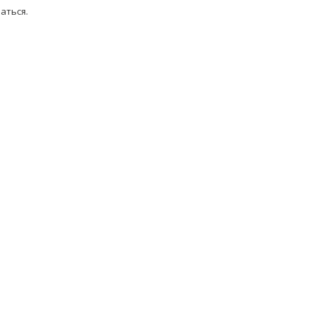
аться
.