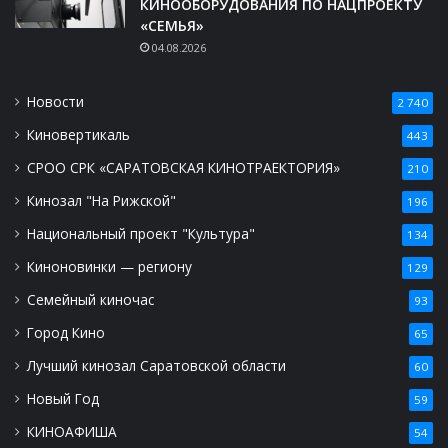
КИНООБОРУДОВАНИЯ ПО НАЦПРОЕКТУ
«СЕМЬЯ»
04.08.2026
Новости
2 740
Киновертикаль
443
СРОО СРК «САРАТОВСКАЯ КИНОТРАЕКТОРИЯ»
210
Кинозал "На Рижской"
196
Национальный проект "Культура"
134
Киноновинки — региону
129
Семейный киночас
93
Город Кино
65
Лучший кинозал Саратовской области
60
Новый Год
59
КИНОАФИША
54