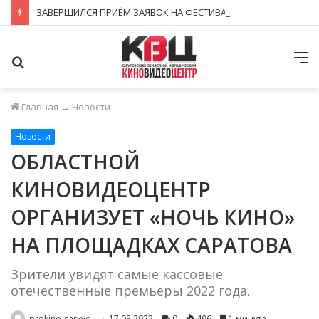
ЗАВЕРШИЛСЯ ПРИЁМ ЗАЯВОК НА ФЕСТИВАЛЬ-КОНКУРС «КИНОВЕРТИКАЛЬ 2026»
Поиск
М
Главная
→
Новости
Новости
ОБЛАСТНОЙ
КИНОВИДЕОЦЕНТР
ОРГАНИЗУЕТ «НОЧЬ КИНО»
НА ПЛОЩАДКАХ САРАТОВА
Зрители увидят самые кассовые
отечественные премьеры 2022 года.
prokino-sarkvc
17.08.2022
0
496
1 минута