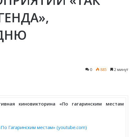
ГЕНДА»,
ДНЮ
0
885
2 минут
ивная киновикторина «По гагаринским местам
По Гагаринским местам» (youtube.com)