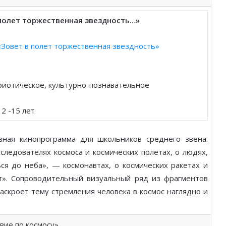
полет торжественная звездность…»
Зовет в полет торжественная звездность»
риотическое, культурно-познавательное
12 -15 лет
вная кинопрограмма для школьников среднего звена.
сследователях космоса и космических полетах, о людях,
ся до неба», — космонавтах, о космических ракетах и
т». Сопроводительный визуальный ряд из фрагментов
аскроет тему стремления человека в космос наглядно и
ие по космосу»