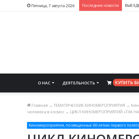
ВЫЕЗД
Последние новости
Пятница, 7 августа 2026
КУПИТЬ Б
О НАС
ДЕЯТЕЛЬНОСТЬ
⠀
Главная
→
ТЕМАТИЧЕСКИЕ КИНОМЕРОПРИЯТИЯ
→
Кин
человека в космос
→
ЦИКЛ КИНОМЕРОПРИЯТИЙ «ТАК Н
Киномероприятия, посвященные 60-летию первого полета
ЦИКЛ КИНОМЕРО