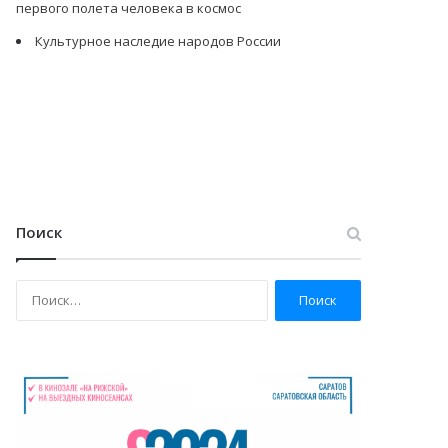
первого полета человека в космос
Культурное наследие народов России
Поиск
Н
а
й
т
и
: