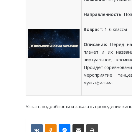
Направленность:
Поз
Возраст:
1-6 классы
Описание:
Перед нач
планет и их назван
виртуальное, косми
Пройдёт соревнование
мероприятие танц
мультфильма.
Узнать подробности и заказать проведение кино
VKontakte
Odnoklassniki
Messenger
Отправить по email
Печать