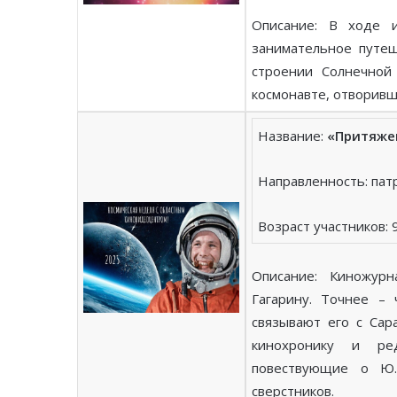
Описание: В ходе 
занимательное путеш
строении Солнечной 
космонавте, отворивш
Название:
«Притяжен
Направленность: пат
Возраст участников: 
Описание: Киножур
Гагарину. Точнее –
связывают его с Сар
кинохронику и ре
повествующие о Ю.
сверстников.