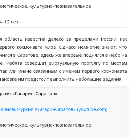
риотическое, культурно-познавательное
6- 12 лет
ая область известна далеко за пределами России, как
ервого космонавта мира. Однако немногие знают, что
чился в Саратове, здесь же впервые поднялся в небо на
бе. Ребята совершат виртуальную прогулку по местам
 так или иначе связанным с именем первого космонавта
становке им предстоит выполнить небольшие задания.
рсия «Гагарин-Саратов»
Киноэкскурсия #ГагаринСаратов» (youtube.com)
риотическое, культурно-познавательное