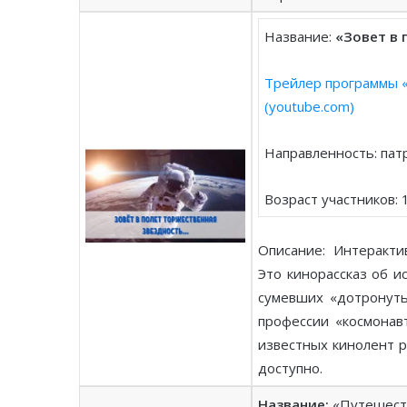
Название:
«Зовет в 
Трейлер программы «
(youtube.com)
Направленность: пат
Возраст участников: 
Описание: Интеракти
Это кинорассказ об и
сумевших «дотронуть
профессии «космонав
известных кинолент р
доступно.
Название:
«Путешеств