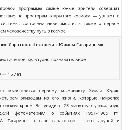
игровой программы самые юные зрители совершат
ествие пo просторам открытого космоса — узнают о
системы, состоянии невесомости, а также о первом
ем человечеству путь в космос.
ие Саратова: 4 встречи с Юрием Гагариным»
риотическое, культурно-познавательное
9 — 15 лет
нал посвящается первому космонавту Земли Юрию
 четырем эпизодам из его жизни, которые накрепко
атовским краем. Вы увидите 23-минутную уникальную
дкий фотоматериал о событиях 1951-1965 гг.,
А. Гагарине со слов саратовцев – его друзей и