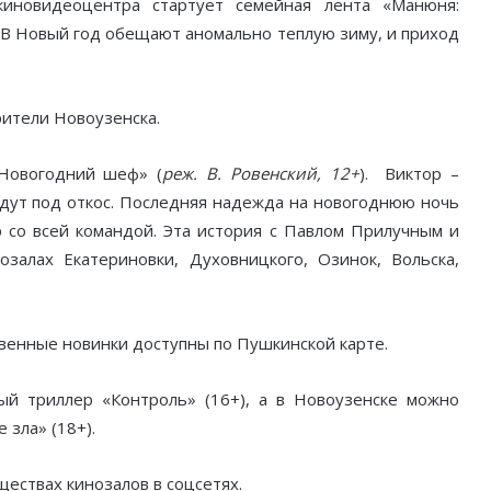
киновидеоцентра стартует семейная лента «Манюня:
. В Новый год обещают аномально теплую зиму, и приход
ители Новоузенска.
Новогодний шеф» (
реж. В. Ровенский, 12+
). Виктор –
идут под откос. Последняя надежда на новогоднюю ночь
р со всей командой. Эта история с Павлом Прилучным и
залах Екатериновки, Духовницкого, Озинок, Вольска,
венные новинки доступны по Пушкинской карте.
й триллер «Контроль» (16+), а в Новоузенске можно
 зла» (18+).
ествах кинозалов в соцсетях.