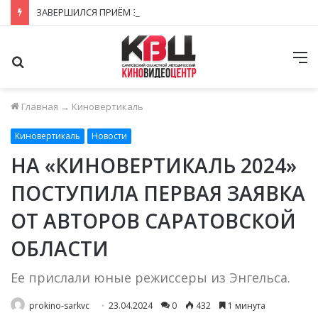
ЗАВЕРШИЛСЯ ПРИЁМ ЗАЯВОК НА ФЕСТИВАЛЬ-КОНКУРС «КИНОВЕРТИКАЛЬ 2026»
Поиск
М
Главная
→
Киновертикаль
Киновертикаль
Новости
НА «КИНОВЕРТИКАЛЬ 2024»
ПОСТУПИЛА ПЕРВАЯ ЗАЯВКА
ОТ АВТОРОВ САРАТОВСКОЙ
ОБЛАСТИ
Ее прислали юные режиссеры из Энгельса.
prokino-sarkvc
23.04.2024
0
432
1 минута