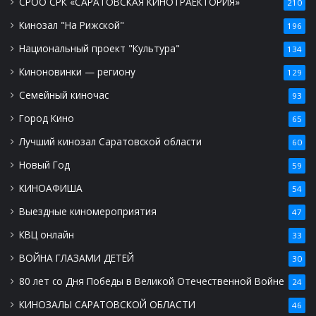
СРОО СРК «САРАТОВСКАЯ КИНОТРАЕКТОРИЯ»
210
Кинозал "На Рижской"
196
Национальный проект "Культура"
134
Киноновинки — региону
129
Семейный киночас
93
Город Кино
65
Лучший кинозал Саратовской области
60
Новый Год
59
КИНОАФИША
54
Выездные киномероприятия
47
КВЦ онлайн
33
ВОЙНА ГЛАЗАМИ ДЕТЕЙ
30
80 лет со Дня Победы в Великой Отечественной Войне
24
КИНОЗАЛЫ САРАТОВСКОЙ ОБЛАСТИ
46