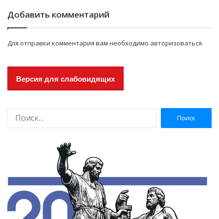
Добавить комментарий
Для отправки комментария вам необходимо
авторизоваться
.
Версия для слабовидящих
Н
а
й
т
и
: