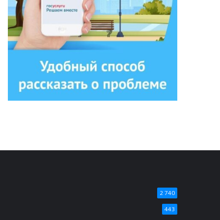
2 740
443