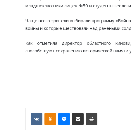
младшеклассники лицея №50 и студенты геологи
Чаще всего зрители выбирали программу «Война 
войны и которые шествовали над ранеными солд
Как отметила директор областного кинов
способствуют сохранению исторической памяти 
VKontakte
Odnoklassniki
Messenger
Отправить по email
Печать