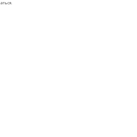
аться
.