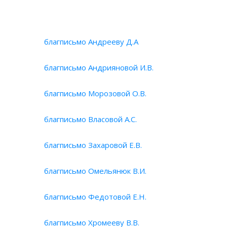
благписьмо Андрееву Д.А
благписьмо Андрияновой И.В.
благписьмо Морозовой О.В.
благписьмо Власовой А.С.
благписьмо Захаровой Е.В.
благписьмо Омельянюк В.И.
благписьмо Федотовой Е.Н.
благписьмо Хромееву В.В.