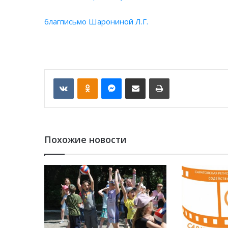
благписьмо Шарониной Л.Г.
VKontakte
Odnoklassniki
Messenger
Отправить по email
Печать
Похожие новости