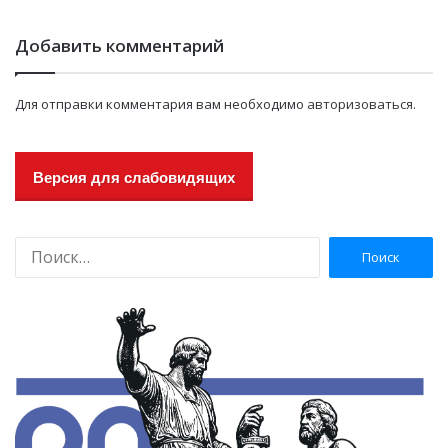
Добавить комментарий
Для отправки комментария вам необходимо
авторизоваться
.
Версия для слабовидящих
Н
а
й
т
и
: