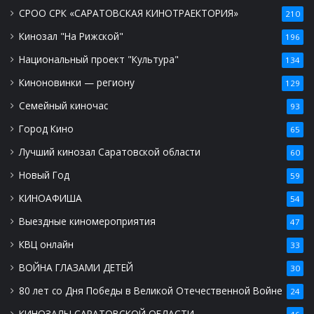
СРОО СРК «САРАТОВСКАЯ КИНОТРАЕКТОРИЯ»
210
Кинозал "На Рижской"
196
Национальный проект "Культура"
134
Киноновинки — региону
129
Семейный киночас
93
Город Кино
65
Лучший кинозал Саратовской области
60
Новый Год
59
КИНОАФИША
54
Выездные киномероприятия
47
КВЦ онлайн
33
ВОЙНА ГЛАЗАМИ ДЕТЕЙ
30
80 лет со Дня Победы в Великой Отечественной Войне
24
КИНОЗАЛЫ САРАТОВСКОЙ ОБЛАСТИ