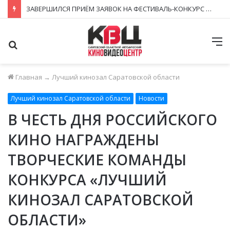
ЗАВЕРШИЛСЯ ПРИЁМ ЗАЯВОК НА ФЕСТИВАЛЬ-КОНКУРС «КИНОВЕРТИКАЛЬ 2026»
Поиск
М
Главная
→
Лучший кинозал Саратовской области
Лучший кинозал Саратовской области
Новости
В ЧЕСТЬ ДНЯ РОССИЙСКОГО
КИНО НАГРАЖДЕНЫ
ТВОРЧЕСКИЕ КОМАНДЫ
КОНКУРСА «ЛУЧШИЙ
КИНОЗАЛ САРАТОВСКОЙ
ОБЛАСТИ»