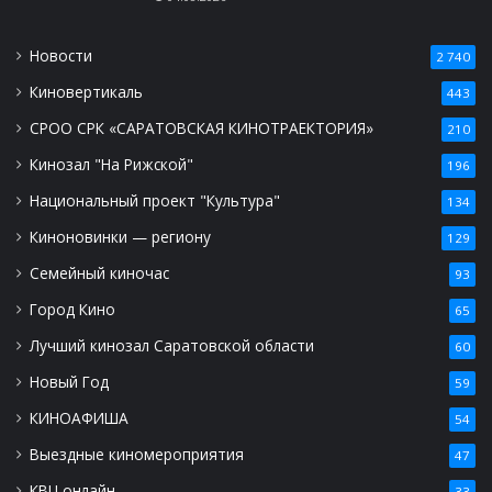
Новости
2 740
Киновертикаль
443
СРОО СРК «САРАТОВСКАЯ КИНОТРАЕКТОРИЯ»
210
Кинозал "На Рижской"
196
Национальный проект "Культура"
134
Киноновинки — региону
129
Семейный киночас
93
Город Кино
65
Лучший кинозал Саратовской области
60
Новый Год
59
КИНОАФИША
54
Выездные киномероприятия
47
КВЦ онлайн
33