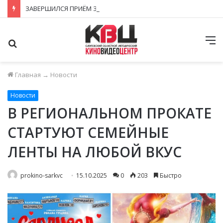
ЗАВЕРШИЛСЯ ПРИЁМ ЗАЯВОК НА ФЕСТИВАЛЬ-КОНКУРС «КИНОВЕРТИКАЛЬ 2026»
Поиск
М
Главная
→
Новости
Новости
В РЕГИОНАЛЬНОМ ПРОКАТЕ
СТАРТУЮТ СЕМЕЙНЫЕ
ЛЕНТЫ НА ЛЮБОЙ ВКУС
prokino-sarkvc
15.10.2025
0
203
Быстро