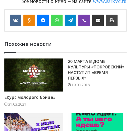
Все новости о кино – на сайте
www.sarkvc.ru
VKontakte
Odnoklassniki
Messenger
WhatsApp
Telegram
Viber
Отправить по email
Печать
Похожие новости
20 МАРТА В ДОМЕ
КУЛЬТУРЫ «ПОКРОВСКИЙ»
НАСТУПИТ «ВРЕМЯ
ПЕРВЫХ»
19.03.2018
«Курс молодого бойца»
31.03.2021