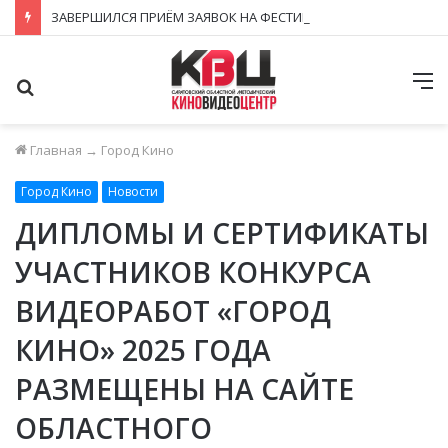
ЗАВЕРШИЛСЯ ПРИЁМ ЗАЯВОК НА ФЕСТИВАЛЬ-КОНКУРС «КИНОВЕРТИКАЛЬ 2026»
Поиск
М
Главная
→
Город Кино
Город Кино
Новости
ДИПЛОМЫ И СЕРТИФИКАТЫ
УЧАСТНИКОВ КОНКУРСА
ВИДЕОРАБОТ «ГОРОД
КИНО» 2025 ГОДА
РАЗМЕЩЕНЫ НА САЙТЕ
ОБЛАСТНОГО