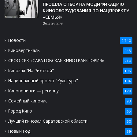
ПРОШЛА ОТБОР НА МОДИФИКАЦИЮ
КИНООБОРУДОВАНИЯ ПО НАЦПРОЕКТУ
«СЕМЬЯ»
04.08.2026
Новости
2 740
Киновертикаль
443
СРОО СРК «САРАТОВСКАЯ КИНОТРАЕКТОРИЯ»
210
Кинозал "На Рижской"
196
Национальный проект "Культура"
134
Киноновинки — региону
129
Семейный киночас
93
Город Кино
65
Лучший кинозал Саратовской области
60
Новый Год
59