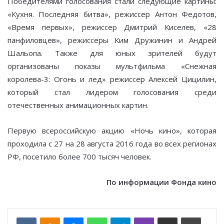
Победителями голосования стали следующие картины:
«Кухня. Последняя битва», режиссер Антон Федотов,
«Время первых», режиссер Дмитрий Киселев, «28
панфиловцев», режиссеры Ким Дружинин и Андрей
Шальопа. Также для юных зрителей будут
организованы показы мультфильма «Снежная
королева-3: Огонь и лед» режиссер Алексей Цицилин,
который стал лидером голосования среди
отечественных анимационных картин.
Первую всероссийскую акцию «Ночь кино», которая
проходила с 27 на 28 августа 2016 года во всех регионах
РФ, посетило более 700 тысяч человек.
По информации Фонда кино
VKontakte
Odnoklassniki
Messenger
WhatsApp
Telegram
Viber
Отправить по email
Печать