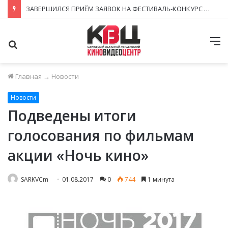
ЗАВЕРШИЛСЯ ПРИЁМ ЗАЯВОК НА ФЕСТИВАЛЬ-КОНКУРС «КИНОВЕРТИКАЛЬ 2026»
Поиск
М
Главная
→
Новости
Новости
Подведены итоги
голосования по фильмам
акции «Ночь кино»
SARKVCm
01.08.2017
0
744
1 минута