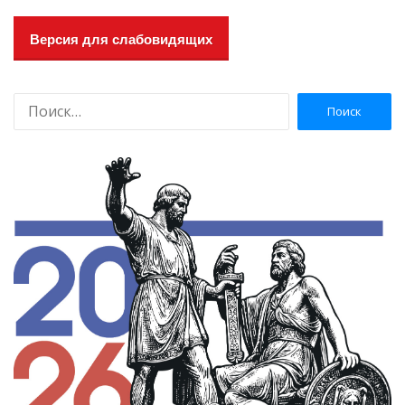
Версия для слабовидящих
Н
а
й
т
и
: