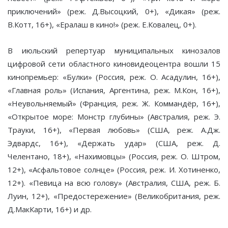
приключений» (реж. Д.Высоцкий, 0+), «Дикая» (реж.
В.Котт, 16+), «Ералаш в кино!» (реж. Е.Ковалец, 0+).
В июльский репертуар муниципальных кинозалов
цифровой сети областного киновидеоцентра вошли 15
кинопремьер: «Булки» (Россия, реж. О. Асадулин, 16+),
«Главная роль» (Испания, Аргентина, реж. М.Кон, 16+),
«Неувольняемый» (Франция, реж. Ж. Коммандёр, 16+),
«Открытое море: Монстр глубины» (Австралия, реж. Э.
Трауки, 16+), «Первая любовь» (США, реж. А.Дж.
Эдвардс, 16+), «Держать удар» (США, реж. Д.
Челентано, 18+), «Нахимовцы» (Россия, реж. О. Штром,
12+), «Асфальтовое солнце» (Россия, реж. И. Хотиненко,
12+). «Певица на всю голову» (Австралия, США, реж. Б.
Луин, 12+), «Предостережение» (Великобритания, реж.
Д.МакКарти, 16+) и др.