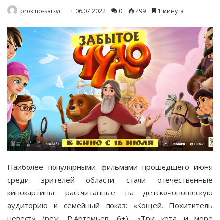
prokino-sarkvc
06.07.2022
0
499
1 минута
Наиболее популярными фильмами прошедшего июня
среди зрителей области стали отечественные
кинокартины, рассчитанные на детско-юношескую
аудиторию и семейный показ: «Кощей. Похититель
невест» (реж. Р.Артемьев, 6+), «Три кота и море