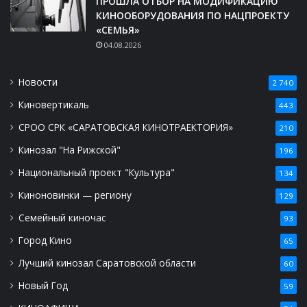
ПРОШЛА ОТБОР НА МОДИФИКАЦИЮ
КИНООБОРУДОВАНИЯ ПО НАЦПРОЕКТУ
«СЕМЬЯ»
04.08.2026
Новости
2 740
Киновертикаль
443
СРОО СРК «САРАТОВСКАЯ КИНОТРАЕКТОРИЯ»
210
Кинозал "На Рижской"
196
Национальный проект "Культура"
134
Киноновинки — региону
129
Семейный киночас
93
Город Кино
65
Лучший кинозал Саратовской области
60
Новый Год
59