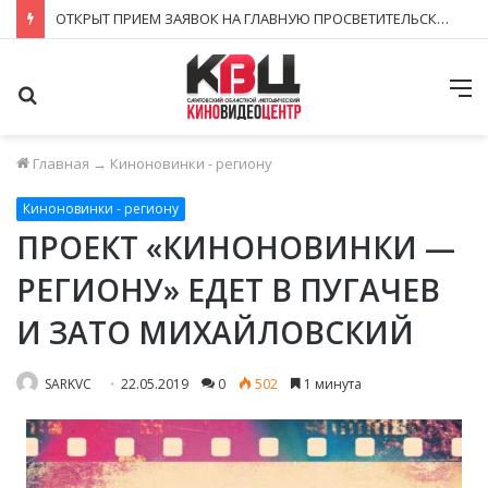
ЗАВЕРШИЛСЯ ПРИЁМ ЗАЯВОК НА ФЕСТИВАЛЬ-КОНКУРС «КИНОВЕРТИКАЛЬ 2026»
Поиск
М
Главная
→
Киноновинки - региону
Киноновинки - региону
ПРОЕКТ «КИНОНОВИНКИ —
РЕГИОНУ» ЕДЕТ В ПУГАЧЕВ
И ЗАТО МИХАЙЛОВСКИЙ
SARKVC
22.05.2019
0
502
1 минута