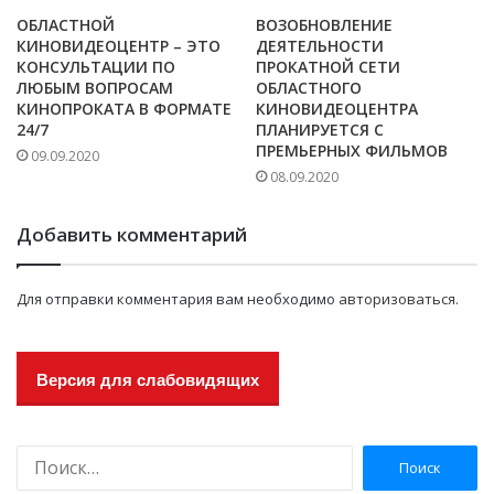
ОБЛАСТНОЙ
ВОЗОБНОВЛЕНИЕ
КИНОВИДЕОЦЕНТР – ЭТО
ДЕЯТЕЛЬНОСТИ
КОНСУЛЬТАЦИИ ПО
ПРОКАТНОЙ СЕТИ
ЛЮБЫМ ВОПРОСАМ
ОБЛАСТНОГО
КИНОПРОКАТА В ФОРМАТЕ
КИНОВИДЕОЦЕНТРА
24/7
ПЛАНИРУЕТСЯ С
ПРЕМЬЕРНЫХ ФИЛЬМОВ
09.09.2020
08.09.2020
Добавить комментарий
Для отправки комментария вам необходимо
авторизоваться
.
Версия для слабовидящих
Н
а