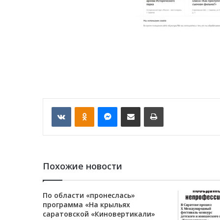
VKontakte
Odnoklassniki
Messenger
Отправить по email
Печать
Похожие новости
По области «пронеслась»
программа «На крыльях
саратовской «Киновертикали»