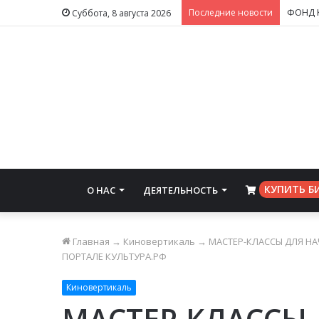
Последние новости
Суббота, 8 августа 2026
КУПИТЬ Б
О НАС
ДЕЯТЕЛЬНОСТЬ
⠀
Главная
→
Киновертикаль
→
МАСТЕР-КЛАССЫ ДЛЯ Н
ПОРТАЛЕ КУЛЬТУРА.РФ
Киновертикаль
МАСТЕР-КЛАСС