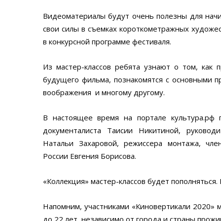
Видеоматериалы будут очень полезны для начи
свои силы в съемках короткометражных художе
в конкурсной программе фестиваля.
Из мастер-классов ребята узнают о том, как 
будущего фильма, познакомятся с основными п
воображения и многому другому.
В настоящее время на портале культура.рф п
документалиста Таисии Никитиной, руководи
Натальи Захаровой, режиссера монтажа, чле
России Евгения Борисова.
«Коллекция» мастер-классов будет пополняться.
Напомним, участниками «Киновертикали 2020» м
до 22 лет, независимо от города и страны прожи