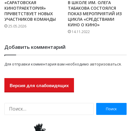
«САРАТОВСКАЯ
В ШКОЛЕ ИМ. ОЛЕГА
КИНОТРАЕКТОРИЯ»
ТАБАКОВА СОСТОЯЛСЯ
ПРИВЕТСТВУЕТ НОВЫХ
ПОКАЗ МЕРОПРИЯТИЙ ИЗ
УЧАСТНИКОВ КОМАНДЫ
ЦИКЛА «СРЕДСТВАМИ
КИНО О КИНО»
25.05.2026
14.11.2022
Добавить комментарий
Для отправки комментария вам необходимо
авторизоваться
.
Версия для слабовидящих
Н
а
й
т
и