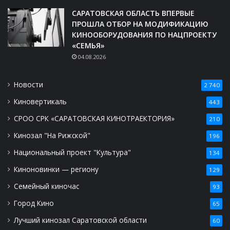
САРАТОВСКАЯ ОБЛАСТЬ ВПЕРВЫЕ
ПРОШЛА ОТБОР НА МОДИФИКАЦИЮ
КИНООБОРУДОВАНИЯ ПО НАЦПРОЕКТУ
«СЕМЬЯ»
04.08.2026
Новости
2 740
Киновертикаль
443
СРОО СРК «САРАТОВСКАЯ КИНОТРАЕКТОРИЯ»
210
Кинозал "На Рижской"
196
Национальный проект "Культура"
134
Киноновинки — региону
129
Семейный киночас
93
Город Кино
65
Лучший кинозал Саратовской области
60