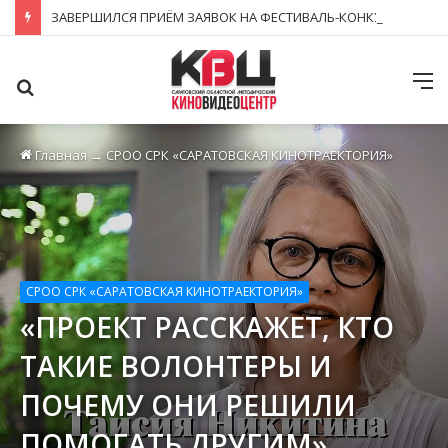
ЗАВЕРШИЛСЯ ПРИЁМ ЗАЯВОК НА ФЕСТИВАЛЬ-КОНКУРС «КИНОВЕРТИКАЛЬ 2026»
Поиск
М
Главная
→
СРОО СРК «САРАТОВСКАЯ КИНОТРАЕКТОРИЯ»
СРОО СРК «САРАТОВСКАЯ КИНОТРАЕКТОРИЯ»
«ПРОЕКТ РАССКАЖЕТ, КТО
ТАКИЕ ВОЛОНТЕРЫ И
ПОЧЕМУ ОНИ РЕШИЛИ
ПОМОГАТЬ ДРУГИМ»