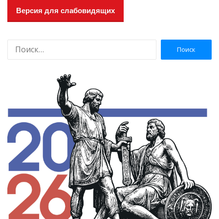
Версия для слабовидящих
Н
а
й
т
и
: