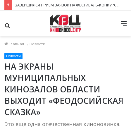
ЗАВЕРШИЛСЯ ПРИЁМ ЗАЯВОК НА ФЕСТИВАЛЬ-КОНКУРС «КИНОВЕРТИКАЛЬ 2026»
Поиск
М
Главная
→
Новости
Новости
НА ЭКРАНЫ
МУНИЦИПАЛЬНЫХ
КИНОЗАЛОВ ОБЛАСТИ
ВЫХОДИТ «ФЕОДОСИЙСКАЯ
СКАЗКА»
Это еще одна отечественная киноновинка.