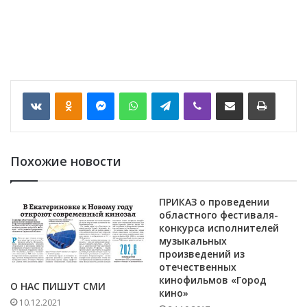
VKontakte
Odnoklassniki
Messenger
WhatsApp
Telegram
Viber
Отправить по email
Печать
Похожие новости
ПРИКАЗ о проведении
областного фестиваля-
конкурса исполнителей
музыкальных
произведений из
отечественных
кинофильмов «Город
О НАС ПИШУТ СМИ
кино»
10.12.2021