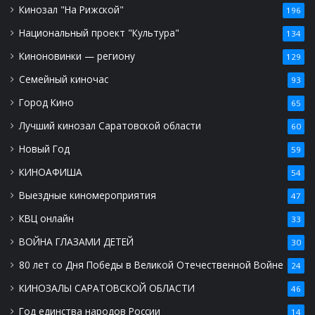
Кинозал "На Рижской"
196
Национальный проект "Культура"
134
Киноновинки — региону
129
Семейный киночас
93
Город Кино
65
Лучший кинозал Саратовской области
60
Новый Год
59
КИНОАФИША
54
Выездные киномероприятия
47
КВЦ онлайн
33
ВОЙНА ГЛАЗАМИ ДЕТЕЙ
30
80 лет со Дня Победы в Великой Отечественной Войне
24
КИНОЗАЛЫ САРАТОВСКОЙ ОБЛАСТИ
46
Год единства народов России
14