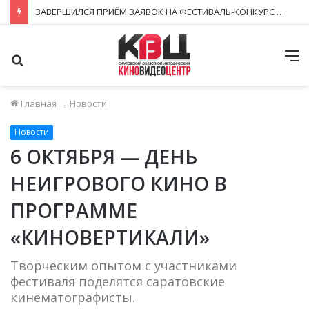
ЗАВЕРШИЛСЯ ПРИЁМ ЗАЯВОК НА ФЕСТИВАЛЬ-КОНКУРС «КИНОВЕРТИКАЛЬ 2026»
Поиск
М
Главная
→
Новости
Новости
6 ОКТЯБРЯ — ДЕНЬ
НЕИГРОВОГО КИНО В
ПРОГРАММЕ
«КИНОВЕРТИКАЛИ»
Творческим опытом с участниками
фестиваля поделятся саратовские
кинематографисты.