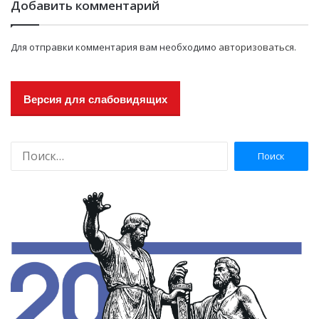
Добавить комментарий
Для отправки комментария вам необходимо
авторизоваться
.
Версия для слабовидящих
Н
а
й
т
и
: