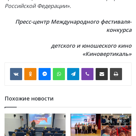
Российской Федерации».
Пресс-центр Международного фестиваля-
конкурса
детского и юношеского кино
«Киновертикаль»
VKontakte
Odnoklassniki
Messenger
WhatsApp
Telegram
Viber
Отправить по email
Печать
Похожие новости