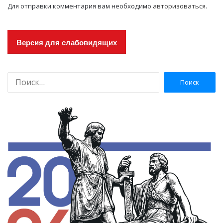
Для отправки комментария вам необходимо
авторизоваться
.
Версия для слабовидящих
Н
а
й
т
и
: