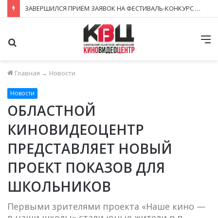
ЗАВЕРШИЛСЯ ПРИЁМ ЗАЯВОК НА ФЕСТИВАЛЬ-КОНКУРС «КИНОВЕРТИКАЛЬ 2026»
Поиск
М
Главная
→
Новости
Новости
ОБЛАСТНОЙ
КИНОВИДЕОЦЕНТР
ПРЕДСТАВЛЯЕТ НОВЫЙ
ПРОЕКТ ПОКАЗОВ ДЛЯ
ШКОЛЬНИКОВ
Первыми зрителями проекта «Наше кино —
в наши школы» стали юные жители р.п.