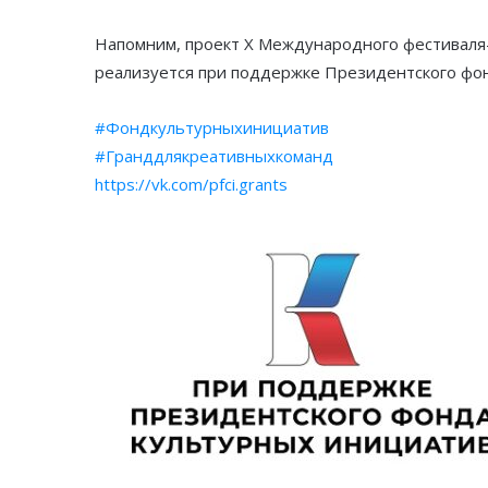
Напомним, проект X Международного фестиваля-
реализуется при поддержке Президентского фо
#Фондкультурныхинициатив
#Гранддлякреативныхкоманд
https://vk.com/pfci.grants