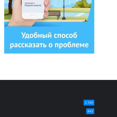
2 740
443