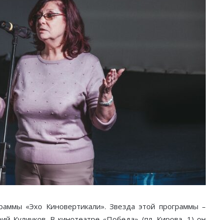
раммы «Эхо Киновертикали». Звезда этой программы –
ий Куличков. В кинотеатре «Победа» (пл. Кирова, 1) он