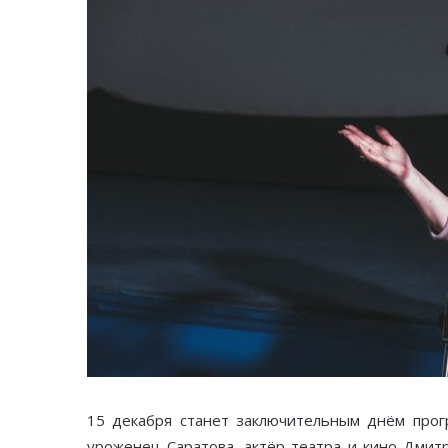
15 декабря станет заключительным днём прог
уроженец Саратова, актёр театра и кино Дмитр