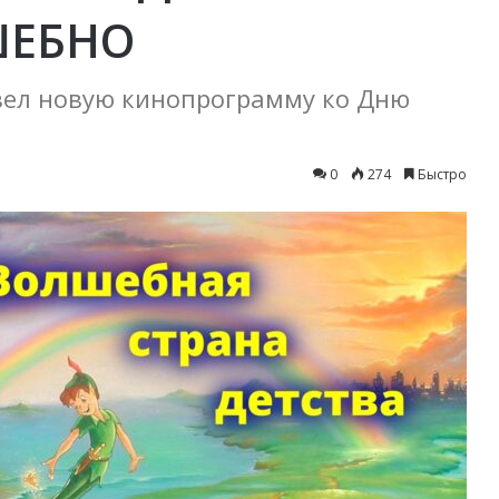
ШЕБНО
вел новую кинопрограмму ко Дню
0
274
Быстро