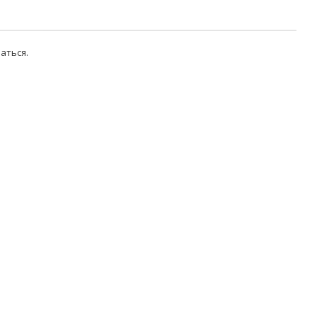
аться
.