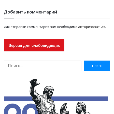
Добавить комментарий
Для отправки комментария вам необходимо
авторизоваться
.
Версия для слабовидящих
Н
а
й
т
и
: