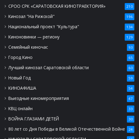
СРОО СРК «САРАТОВСКАЯ КИНОТРАЕКТОРИЯ»
210
Кинозал "На Рижской"
196
Национальный проект "Культура"
134
Киноновинки — региону
129
Семейный киночас
93
Город Кино
65
Лучший кинозал Саратовской области
60
Новый Год
59
КИНОАФИША
54
Выездные киномероприятия
47
КВЦ онлайн
33
ВОЙНА ГЛАЗАМИ ДЕТЕЙ
30
80 лет со Дня Победы в Великой Отечественной Войне
24