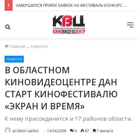
ЗАВЕРШИЛСЯ ПРИЁМ ЗАЯВОК НА ФЕСТИВАЛЬ-КОНКУРС «КИНОВЕРТИКАЛЬ 2026»
Поиск
М
Главная
→
Новости
Новости
В ОБЛАСТНОМ
КИНОВИДЕОЦЕНТРЕ ДАН
СТАРТ КИНОФЕСТИВАЛЮ
«ЭКРАН И ВРЕМЯ»
К нему присоединятся и 17 районов области.
prokino-sarkvc
14.04.2026
0
87
1 минута