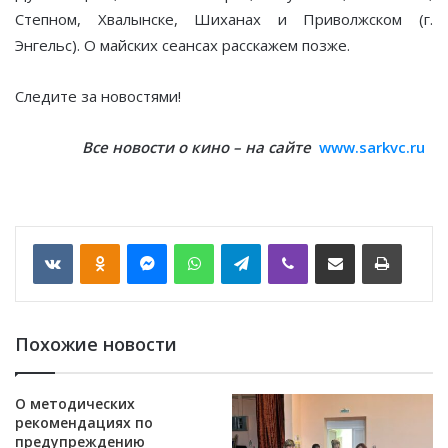
Степном, Хвалынске, Шиханах и Приволжском (г.
Энгельс). О майских сеансах расскажем позже.
Следите за новостями!
Все новости о кино – на сайте
www.sarkvc.ru
VKontakte
Odnoklassniki
Messenger
WhatsApp
Telegram
Viber
Отправить по email
Печать
Похожие новости
О методических
рекомендациях по
предупреждению