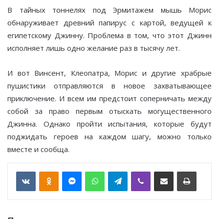
В тайных тоннелях под Эрмитажем мышь Морис
обнаруживает древний папирус с картой, ведущей к
египетскому Джинну. Проблема в том, что этот Джинн
исполняет лишь одно желание раз в тысячу лет.
И вот Винсент, Клеопатра, Морис и другие храбрые
пушистики отправляются в новое захватывающее
приключение. И всем им предстоит соперничать между
собой за право первым отыскать могущественного
Джинна. Однако пройти испытания, которые будут
поджидать героев на каждом шагу, можно только
вместе и сообща.
VKontakte
Odnoklassniki
Messenger
WhatsApp
Telegram
Viber
Отправить по email
Печать