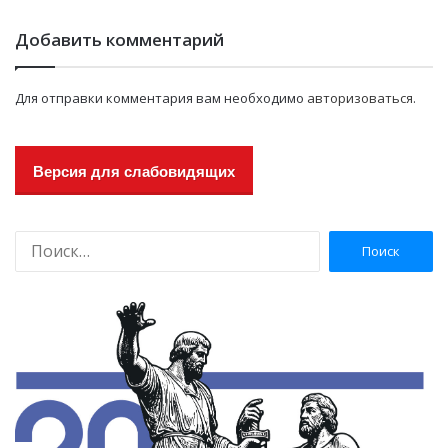
Добавить комментарий
Для отправки комментария вам необходимо
авторизоваться
.
Версия для слабовидящих
Н
а
й
т
и
: