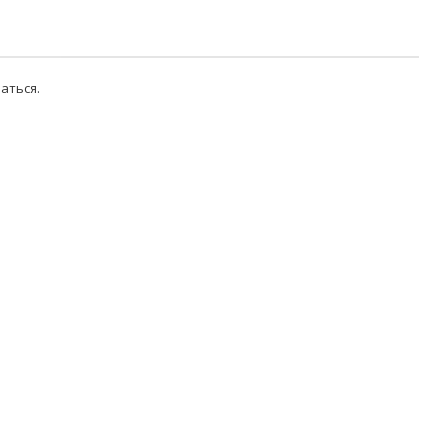
аться
.