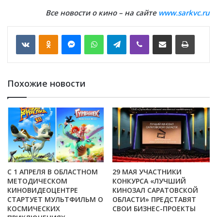
Все новости о кино – на сайте
www.sarkvc.ru
VKontakte
Odnoklassniki
Messenger
WhatsApp
Telegram
Viber
Отправить по email
Печать
Похожие новости
С 1 АПРЕЛЯ В ОБЛАСТНОМ
29 МАЯ УЧАСТНИКИ
МЕТОДИЧЕСКОМ
КОНКУРСА «ЛУЧШИЙ
КИНОВИДЕОЦЕНТРЕ
КИНОЗАЛ САРАТОВСКОЙ
СТАРТУЕТ МУЛЬТФИЛЬМ О
ОБЛАСТИ» ПРЕДСТАВЯТ
КОСМИЧЕСКИХ
СВОИ БИЗНЕС-ПРОЕКТЫ