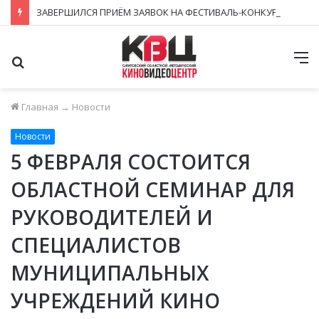
ЗАВЕРШИЛСЯ ПРИЁМ ЗАЯВОК НА ФЕСТИВАЛЬ-КОНКУРС «КИНОВЕРТИКАЛЬ 2026»
Поиск
М
Главная
→
Новости
Новости
5 ФЕВРАЛЯ СОСТОИТСЯ
ОБЛАСТНОЙ СЕМИНАР ДЛЯ
РУКОВОДИТЕЛЕЙ И
СПЕЦИАЛИСТОВ
МУНИЦИПАЛЬНЫХ
УЧРЕЖДЕНИЙ КИНО